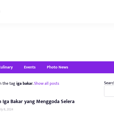
Culinary
Events
Photo News
Searc
h the tag
iga bakar
.
Show all posts
n Iga Bakar yang Menggoda Selera
uly 8, 2024