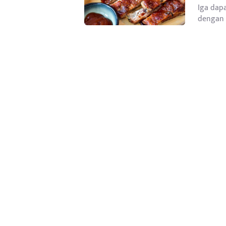
Iga dap
dengan c