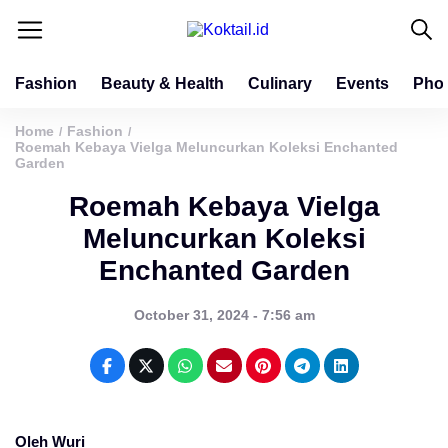
Fashion
Beauty & Health
Culinary
Events
Pho
Home
Fashion
/
/
Roemah Kebaya Vielga Meluncurkan Koleksi Enchanted
Garden
Roemah Kebaya Vielga
Meluncurkan Koleksi
Enchanted Garden
October 31, 2024 - 7:56 am
Oleh Wuri