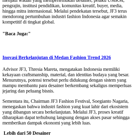
menjadi wadah yang mempertemukan desainer, pelaku UMKM,
pengrajin, institusi pendidikan, komunitas kreatif, buyer, media,
hingga mitra internasional. Melalui pendekatan tersebut, JF3 terus
mendorong pertumbuhan industri fashion Indonesia agar semakin
kompetitif di tingkat global.
"Baca Juga:"
Inovasi Berkelanjutan di Medan Fashion Trend 2026
Advisor JF3, Thresia Mareta, mengatakan Indonesia memiliki
kekayaan craftsmanship, material, dan identitas budaya yang besar.
Menurutnya, potensi tersebut perlu didukung dengan sistem yang
mampu membantu para desainer berkembang sekaligus memperluas
jejaring dan peluang bisnis.
Sementara itu, Chairman JF3 Fashion Festival, Soegianto Nagaria,
menegaskan bahwa industri fashion yang kuat lahir dari ekosistem
yang dibangun secara berkelanjutan. Melalui JF3, proses kreatif
diharapkan dapat terhubung langsung dengan akses pasar sehingga
memberikan dampak ekonomi yang lebih luas.
Lebih dari 50 Desainer