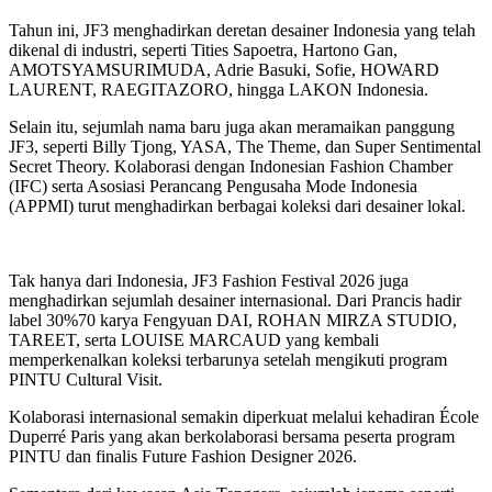
Tahun ini, JF3 menghadirkan deretan desainer Indonesia yang telah
dikenal di industri, seperti Tities Sapoetra, Hartono Gan,
AMOTSYAMSURIMUDA, Adrie Basuki, Sofie, HOWARD
LAURENT, RAEGITAZORO, hingga LAKON Indonesia.
Selain itu, sejumlah nama baru juga akan meramaikan panggung
JF3, seperti Billy Tjong, YASA, The Theme, dan Super Sentimental
Secret Theory. Kolaborasi dengan Indonesian Fashion Chamber
(IFC) serta Asosiasi Perancang Pengusaha Mode Indonesia
(APPMI) turut menghadirkan berbagai koleksi dari desainer lokal.
Tak hanya dari Indonesia, JF3 Fashion Festival 2026 juga
menghadirkan sejumlah desainer internasional. Dari Prancis hadir
label 30%70 karya Fengyuan DAI, ROHAN MIRZA STUDIO,
TAREET, serta LOUISE MARCAUD yang kembali
memperkenalkan koleksi terbarunya setelah mengikuti program
PINTU Cultural Visit.
Kolaborasi internasional semakin diperkuat melalui kehadiran École
Duperré Paris yang akan berkolaborasi bersama peserta program
PINTU dan finalis Future Fashion Designer 2026.