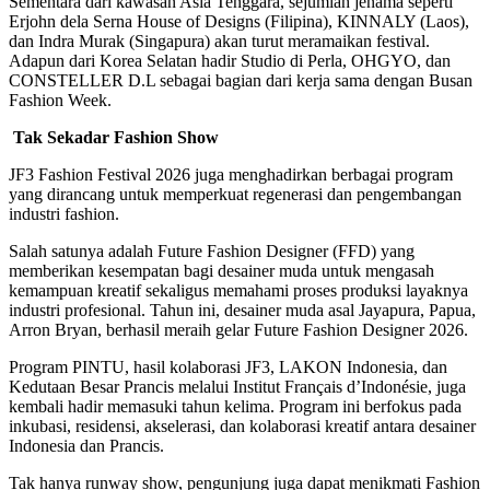
Sementara dari kawasan Asia Tenggara, sejumlah jenama seperti
Erjohn dela Serna House of Designs (Filipina), KINNALY (Laos),
dan Indra Murak (Singapura) akan turut meramaikan festival.
Adapun dari Korea Selatan hadir Studio di Perla, OHGYO, dan
CONSTELLER D.L sebagai bagian dari kerja sama dengan Busan
Fashion Week.
Tak Sekadar Fashion Show
JF3 Fashion Festival 2026 juga menghadirkan berbagai program
yang dirancang untuk memperkuat regenerasi dan pengembangan
industri fashion.
Salah satunya adalah Future Fashion Designer (FFD) yang
memberikan kesempatan bagi desainer muda untuk mengasah
kemampuan kreatif sekaligus memahami proses produksi layaknya
industri profesional. Tahun ini, desainer muda asal Jayapura, Papua,
Arron Bryan, berhasil meraih gelar Future Fashion Designer 2026.
Program PINTU, hasil kolaborasi JF3, LAKON Indonesia, dan
Kedutaan Besar Prancis melalui Institut Français d’Indonésie, juga
kembali hadir memasuki tahun kelima. Program ini berfokus pada
inkubasi, residensi, akselerasi, dan kolaborasi kreatif antara desainer
Indonesia dan Prancis.
Tak hanya runway show, pengunjung juga dapat menikmati Fashion