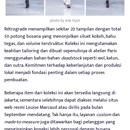
photo by Ade Oyot
Rétrograde menampilkan sekitar 20 tampilan dengan total
50 potong busana yang menonjolkan siluet kokoh, bahu
tegas, dan volume terstruktur. Koleksi ini mengutamakan
keahlian tailoring dan dibuat sepenuhnya di atelier Paris
menggunakan bahan-bahan
deadstock
seperti wol, katun,
dan sutra. Komitmen terhadap keberlanjutan dan produksi
lokal menjadi fondasi penting dalam setiap proses
pembuatan.
Beberapa item dari koleksi ini akan tersedia langsung di
Jakarta, sementara selebihnya dapat diakses melalui situs
web resmi Louise Marcaud atau dirilis pada bulan
September mendatang. Tak hanya itu, layanan
custom
dan
made-to-measure
juga ditawarkan bagi pelanggan yang
menginginkan koneksi lebih personal dengan busana