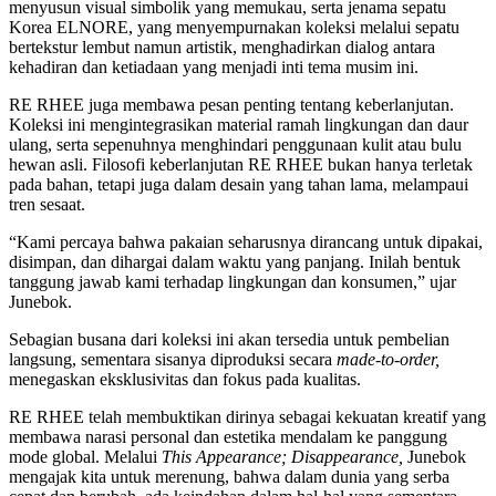
menyusun visual simbolik yang memukau, serta jenama sepatu
Korea ELNORE, yang menyempurnakan koleksi melalui sepatu
bertekstur lembut namun artistik, menghadirkan dialog antara
kehadiran dan ketiadaan yang menjadi inti tema musim ini.
RE RHEE juga membawa pesan penting tentang keberlanjutan.
Koleksi ini mengintegrasikan material ramah lingkungan dan daur
ulang, serta sepenuhnya menghindari penggunaan kulit atau bulu
hewan asli. Filosofi keberlanjutan RE RHEE bukan hanya terletak
pada bahan, tetapi juga dalam desain yang tahan lama, melampaui
tren sesaat.
“Kami percaya bahwa pakaian seharusnya dirancang untuk dipakai,
disimpan, dan dihargai dalam waktu yang panjang. Inilah bentuk
tanggung jawab kami terhadap lingkungan dan konsumen,” ujar
Junebok.
Sebagian busana dari koleksi ini akan tersedia untuk pembelian
langsung, sementara sisanya diproduksi secara
made-to-order,
menegaskan eksklusivitas dan fokus pada kualitas.
RE RHEE telah membuktikan dirinya sebagai kekuatan kreatif yang
membawa narasi personal dan estetika mendalam ke panggung
mode global. Melalui
This Appearance; Disappearance,
Junebok
mengajak kita untuk merenung, bahwa dalam dunia yang serba