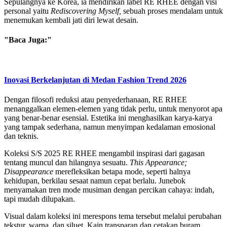
Sepulangnya ke Korea, ia mendirikan label RE RHEE dengan visi
personal yaitu
Rediscovering Myself,
sebuah proses mendalam untuk
menemukan kembali jati diri lewat desain.
"Baca Juga:"
Inovasi Berkelanjutan di Medan Fashion Trend 2026
Dengan filosofi reduksi atau penyederhanaan, RE RHEE
menanggalkan elemen-elemen yang tidak perlu, untuk menyorot apa
yang benar-benar esensial. Estetika ini menghasilkan karya-karya
yang tampak sederhana, namun menyimpan kedalaman emosional
dan teknis.
Koleksi S/S 2025 RE RHEE mengambil inspirasi dari gagasan
tentang muncul dan hilangnya sesuatu.
This Appearance;
Disappearance
merefleksikan betapa mode, seperti halnya
kehidupan, berkilau sesaat namun cepat berlalu. Junebok
menyamakan tren mode musiman dengan percikan cahaya: indah,
tapi mudah dilupakan.
Visual dalam koleksi ini merespons tema tersebut melalui perubahan
tekstur, warna, dan siluet. Kain transparan dan cetakan buram