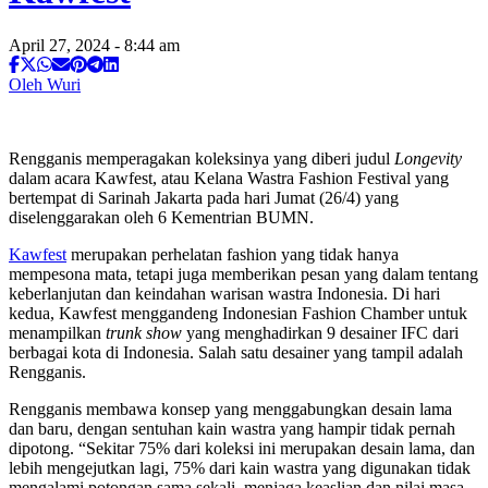
April 27, 2024 - 8:44 am
Oleh Wuri
Rengganis memperagakan koleksinya yang diberi judul
Longevity
dalam acara Kawfest, atau Kelana Wastra Fashion Festival yang
bertempat di Sarinah Jakarta pada hari Jumat (26/4) yang
diselenggarakan oleh 6 Kementrian BUMN.
Kawfest
merupakan perhelatan fashion yang tidak hanya
mempesona mata, tetapi juga memberikan pesan yang dalam tentang
keberlanjutan dan keindahan warisan wastra Indonesia. Di hari
kedua, Kawfest menggandeng Indonesian Fashion Chamber untuk
menampilkan
trunk show
yang menghadirkan 9 desainer IFC dari
berbagai kota di Indonesia. Salah satu desainer yang tampil adalah
Rengganis.
Rengganis membawa konsep yang menggabungkan desain lama
dan baru, dengan sentuhan kain wastra yang hampir tidak pernah
dipotong. “Sekitar 75% dari koleksi ini merupakan desain lama, dan
lebih mengejutkan lagi, 75% dari kain wastra yang digunakan tidak
mengalami potongan sama sekali, menjaga keaslian dan nilai masa