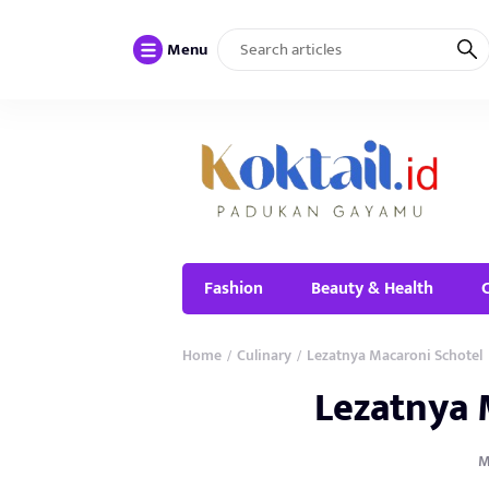
Menu
Fashion
Beauty & Health
Home
Culinary
Lezatnya Macaroni Schotel
/
/
Lezatnya 
M