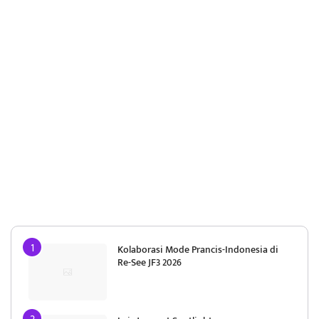
Kolaborasi Mode Prancis-Indonesia di
Re-See JF3 2026
Lois Jeans at Spotlight
Mengintip Eksperimen Koleksi HARSA
dari Lakon di Re-See