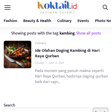
Fashion
Beauty & Health
Culinary
Events
Photo Ne
Showing posts with the tag
kambing
.
Show all posts
Culinary
Ide Olahan Daging Kambing di Hari
Raya Qurban
Claudia
/
June 13, 2024
Pada momen yang penuh makna seperti
Hari Raya Qurban, hadirnya daging qurban
baik dari sapi...
Search