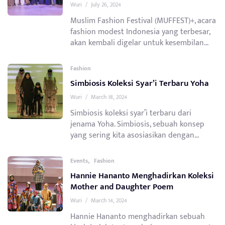
Wuri
/
July 26, 2024
Muslim Fashion Festival (MUFFEST)+, acara
fashion modest Indonesia yang terbesar,
akan kembali digelar untuk kesembilan...
Fashion
Simbiosis Koleksi Syar’i Terbaru Yoha
Wuri
/
March 18, 2024
Simbiosis koleksi syar’i terbaru dari
jenama Yoha. Simbiosis, sebuah konsep
yang sering kita asosiasikan dengan...
,
Events
Fashion
Hannie Hananto Menghadirkan Koleksi
Mother and Daughter Poem
Wuri
/
March 14, 2024
Hannie Hananto menghadirkan sebuah