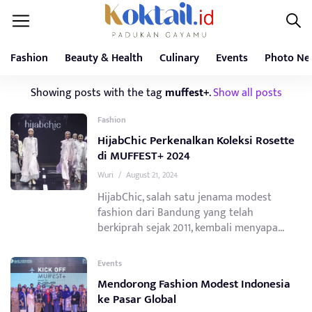
Fashion
Beauty & Health
Culinary
Events
Photo Ne
Showing posts with the tag
muffest+
.
Show all posts
Fashion
HijabChic Perkenalkan Koleksi Rosette
di MUFFEST+ 2024
Wuri
/
August 21, 2024
HijabChic, salah satu jenama modest
fashion dari Bandung yang telah
berkiprah sejak 2011, kembali menyapa...
Events
Mendorong Fashion Modest Indonesia
ke Pasar Global