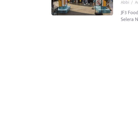
Abbi
/
A
JF3 Foo
Selera N