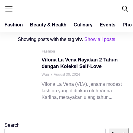
Fashion
Beauty & Health
Culinary
Events
Pho
Showing posts with the tag
vlv
.
Show all posts
Fashion
Vilona La Vena Rayakan 2 Tahun
dengan Koleksi Self-Love
Wuri
/
August 30, 2024
Vilona La Vena (VLV), jenama modest
fashion yang didirikan oleh Vinna
Karlina, merayakan ulang tahun...
Search