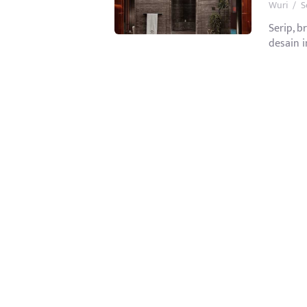
Wuri
/
S
Serip, b
desain i