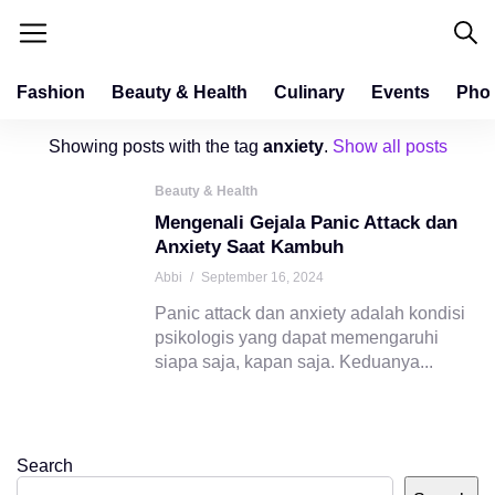
Fashion
Beauty & Health
Culinary
Events
Pho
Showing posts with the tag
anxiety
.
Show all posts
Beauty & Health
Mengenali Gejala Panic Attack dan
Anxiety Saat Kambuh
Abbi
/
September 16, 2024
Panic attack dan anxiety adalah kondisi
psikologis yang dapat memengaruhi
siapa saja, kapan saja. Keduanya...
Search