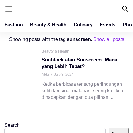
Fashion
Beauty & Health
Culinary
Events
Pho
Showing posts with the tag
sunscreen
.
Show all posts
Beauty & Health
Sunblock atau Sunscreen: Mana
yang Lebih Tepat?
Abbi
/
July 3, 2024
Ketika berbicara tentang perlindungan
kulit dari sinar matahari, sering kali kita
dihadapkan dengan dua pilihan:...
Search